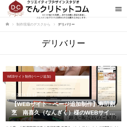
制作現場のデスクから
デリバリー
ホーム
デリバリー
WEBサイト制作(ページ追加)
2024.11.14
【WEBサイト・ページ追加制作】寿司割
烹 南喜久（なんぎく）様のWEBサイ
ト・ページ追加分を制作させていただき