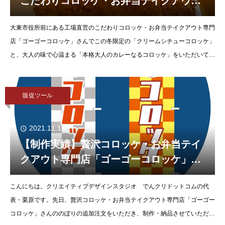
こだわりコロッケ・お弁当テイクアウト
専門店「ゴーゴーコロッケ」さんの期間
大東市役所前にある工場直営のこだわりコロッケ・お弁当テイクアウト専門
限定商品をテイクアウトしました。
店「ゴーゴーコロッケ」さんでこの冬限定の「クリームシチューコロッケ」
と、大人の味で心温まる「本格大人のカレーなるコロッケ」をいただいて帰
りました&#x1f64c;どちらもごはん
販促ツール
2021.11.17
【制作実績】贅沢コロッケ・お弁当テイ
クアウト専門店「ゴーゴーコロッケ」さ
んののぼりを制作・納品させていただき
こんにちは。クリエイティブデザインスタジオ でんクリドットコムの代
ました。
表・栗原です。先日、贅沢コロッケ・お弁当テイクアウト専門店「ゴーゴー
コロッケ」さんののぼりの追加注文をいただき、制作・納品させていただき