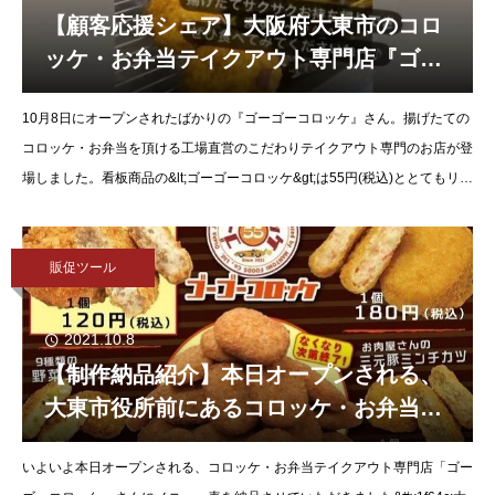
【顧客応援シェア】大阪府大東市のコロ
ッケ・お弁当テイクアウト専門店『ゴー
ゴーコロッケ』さんのSNS登場！
10月8日にオープンされたばかりの『ゴーゴーコロッケ』さん。揚げたての
コロッケ・お弁当を頂ける工場直営のこだわりテイクアウト専門のお店が登
場しました。看板商品の&lt;ゴーゴーコロッケ&gt;は55円(税込)ととてもリー
ズナブルなんですが、その味は上品な味わいに仕上が
販促ツール
2021.10.8
【制作納品紹介】本日オープンされる、
大東市役所前にあるコロッケ・お弁当テ
イクアウト専門店「ゴーゴーコロッケ」
いよいよ本日オープンされる、コロッケ・お弁当テイクアウト専門店「ゴー
さんのメニューを納品させて頂きまし