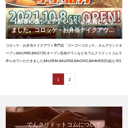
2021.10.2
【顧客応援シェア】いよいよ来週となり
ました。コロッケ・お弁当テイクアウト
専門店「ゴーゴーコロッケ」さんグラン
コロッケ・お弁当テイクアウト専門店「ゴーゴーコロッケ」さんグランドオ
ドオープン！
ープン&#x1f490;&#x2728;オープン告知チラシなどをでんクリドットコムで
作らせていただきました&#x1f64b;&#x200d;&#x2642;&#xfe0f;8日(金)と9日
1
2
でんクリドットコムについて