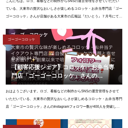
こんにちは。ロゴ、看板などの制作からSNSの運営管理をさせていただい
ている、大東市の贅沢なおいしさが楽しめるコロッケ・お弁当専門店「ゴー
ゴーコロッケ」さんが店舗がある大東市の広報誌『だいとう』７月号にてプ
レゼント企画に参加されていますので情報をシェアさ
ゴーゴーコロッケ
2022.04.28
【顧客応援シェア】コロッケ・お弁当専
門店「ゴーゴーコロッケ」さんの
Instagramフォロワー数が400人を突破
おはようございます。ロゴ、看板などの制作からSNSの運営管理をさせて
しました
いただいている、大東市の贅沢なおいしさが楽しめるコロッケ・お弁当専門
店「ゴーゴーコロッケ」さんのInstagramフォロワー数が400人を突破しま
した&#x2757;&#xfe0f;おめでとうございま