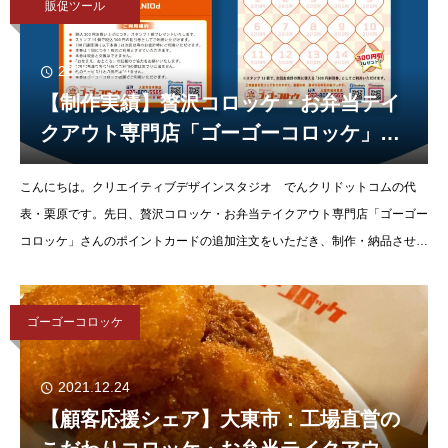
販促ツール
2022.03.24
【制作実績】贅沢コロッケ・お弁当テイ
クアウト専門店「ゴーゴーコロッケ」さ
んのポイントカードを制作・納品させて
こんにちは。クリエイティブデザインスタジオ でんクリドットコムの代
いただきました。
表・栗原です。先日、贅沢コロッケ・お弁当テイクアウト専門店「ゴーゴー
コロッケ」さんのポイントカードの追加注文をいただき、制作・納品させて
いただきました。創業以来で培ったおいしさを最大限に
ゴーゴーコロッケ
2021.12.24
【顧客応援シェア】大東市：工場直営の