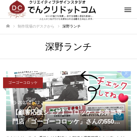
制作現場のデスクから
深野ランチ
ホーム
深野ランチ
ゴーゴーコロッケ
2023.07.12
【顧客応援シェア】コロッケ・お弁当専
門店「ゴーゴーコロッケ」さんの550円
分の商品引換券があたる♪