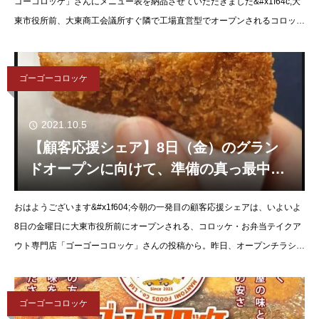
ゴーコロッケ」さんにメニュー表を納品させていただきました&#x1f64c;大
た！
東市役所前、大東商工会議所すぐ隣で工場直営型でオープンされるコロッケ
屋さん。ぜひ食べてみてください&#x1f917;
ゴーゴーコロッケ
2021.10.5
【顧客応援シェア】8日（金）のグラン
ドオープンに向けて、準備の真っ最中の
コロッケ・お弁当テイクアウト専門店
おはようございます&#x1f604;今朝の一発目の顧客応援シェアは、いよいよ
「ゴーゴーコロッケ」さんへ
8日の金曜日に大東市役所前にオープンされる、コロッケ・お弁当テイクア
ウト専門店「ゴーゴーコロッケ」さんの投稿から。昨日、オープンチラシの
追加発注をいただいた分を納品させていただきにお店に行
ゴーゴーコロッケ