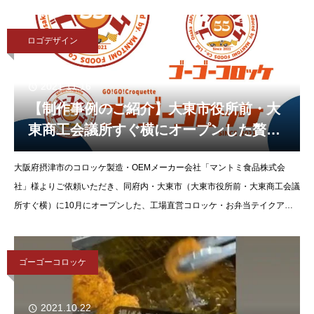
ました。創業以来で培ったおいし
ロゴデザイン
2021.11.16
【制作事例のご紹介】大東市役所前・大
東商工会議所すぐ横にオープンした贅沢
コロッケ・お弁当テイクアウト専門店
大阪府摂津市のコロッケ製造・OEMメーカー会社「マントミ食品株式会
「ゴーゴーコロッケ」さんのロゴデザイ
社」様よりご依頼いただき、同府内・大東市（大東市役所前・大東商工会議
ンを制作させていただきました。
所すぐ横）に10月にオープンした、工場直営コロッケ・お弁当テイクアウ
ト専門店「ゴーゴーコロッケ」のロゴデザインを制作させていただきまし
た。
ゴーゴーコロッケ
2021.10.22