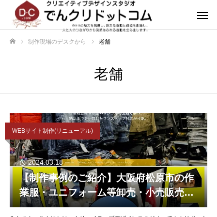
制作現場のデスクから
老舗
ホーム
老舗
WEBサイト制作(リニューアル)
2024.03.18
【制作事例のご紹介】大阪府松原市の作
業服・ユニフォーム等卸売・小売販売会
社様のWEBサイトをリニューアル制作さ