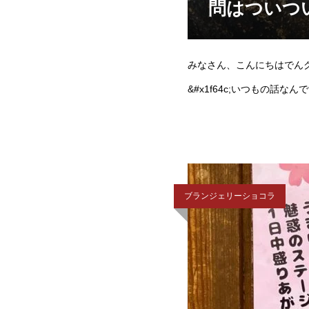
問はついつ
みなさん、こんにちはでんク
&#x1f64c;いつもの話な
ブランジェリーショコラ