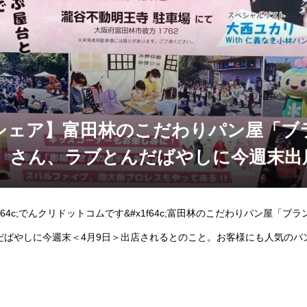
シェア】富田林のこだわりパン屋「ブ
」さん、ラブとんだばやしに今週末出
f64c;でんクリドットコムです&#x1f64c;富田林のこだわりパン屋「
だばやしに今週末＜4月9日＞出店されるとのこと。お客様にも人気のパ