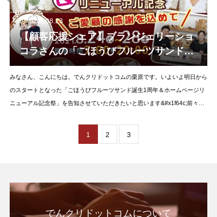
2021.08.23
【顧客応援シェア】ブランジェリーショ
コラさんの「ごほうびフルーツサンド誕
生1周年＆ホームページリニューアル記
みなさん、こんにちは。でんクリドットコムの栗原です。いよいよ明日から
念祭」が明日から始まります！
のスタートとなった「ごほうびフルーツサンド誕生1周年＆ホームページリ
ニューアル記念祭」を告知させていただきたいと思います&#x1f64c;前々か
ら、開催に向けてショコラさんと一緒に準備
1
2
3
でんクリドットコムについて