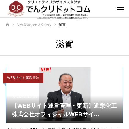
制作現場のデスクから
滋賀
ホーム
滋賀
WEBサイト運営管理
2022.12.14
【WEBサイト運営管理・更新】進栄化工
株式会社オフィシャルWEBサイ
ト,Facebookを更新いたしました。