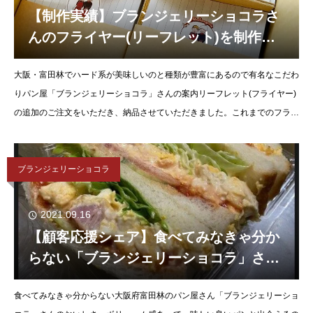
【制作実績】ブランジェリーショコラさ
んのフライヤー(リーフレット)を制作。
納品させていただきました。
大阪・富田林でハード系が美味しいのと種類が豊富にあるので有名なこだわ
りパン屋「ブランジェリーショコラ」さんの案内リーフレット(フライヤー)
の追加のご注文をいただき、納品させていただきました。これまでのフライ
ヤーにWEBサイト・Instagram・Facebookそ
ブランジェリーショコラ
2021.09.16
【顧客応援シェア】食べてみなきゃ分か
らない「ブランジェリーショコラ」さん
のおいしさをご紹介します！
食べてみなきゃ分からない大阪府富田林のパン屋さん「ブランジェリーショ