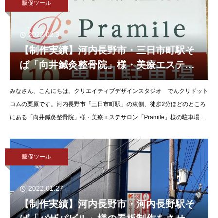
販促ツール
2022.02.3
【制作実績】河内長野市・三日市町駅そ
ば「向井鍼灸整骨院」様・美療エステサ
ロン「Pramile」様の駐車場看板を制
みなさん、こんにちは。クリエイティブデザインスタジオ でんクリドット
作・納品させていただきました。
コムの栗原です。河内長野市「三日市町駅」の東側、徒歩2分ほどのところ
にある「向井鍼灸整骨院」様・美療エステサロン「Pramile」様の駐車場看
板を制作・納品させていただきましたので、ご紹介させていただ
販促ツール
2022.01.27
【制作実績】河内長野市・河内長野駅そ