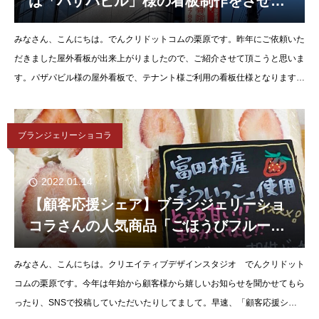
ば「パザパビル」様の看板制作をさせて
いただきました。
みなさん、こんにちは。でんクリドットコムの栗原です。昨年にご依頼いた
だきました屋外看板が出来上がりましたので、ご紹介させて頂こうと思いま
す。パザパビル様の屋外看板で、テナント様ご利用の看板仕様となります。
合わせて、1階テナント「河内長野整骨院」
ブランジェリーショコラ
2022.01.14
【顧客応援シェア】ブランジェリーショ
コラさんの人気商品「ごほうびフルーツ
サンド」がまさかのコラボ！？
みなさん、こんにちは。クリエイティブデザインスタジオ でんクリドット
コムの栗原です。今年は年始から顧客様から嬉しいお知らせを聞かせてもら
ったり、SNSで投稿していただいたりしてまして。早速、「顧客応援シェ