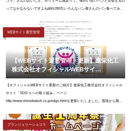
コラ」さんのおいしさ。ボリューム感あって、味わい良いパンと出会えるの
ってなかなかないですよね&#x1f605;いろんなパン屋さんのパン食べてみて
るけど、ショコラさんとこのパンはパンを味わって楽しめるパン。
WEBサイト運営管理
2021.08.27
【WEBサイト運営管理・更新】進栄化工
株式会社オフィシャルWEBサイ
ト,Facebookを更新いたしました。
【オフィシャルWEBサイト更新のご紹介】進栄化工株式会社オフィシャル
サイト「SDG’ｓへの取り組み」ページ
http://www.shineikakoh.co.jp/sdgs.htmlを更新いたしました。普段から取り
組まれている「働き方に関する様々な取り
ブランジェリーショコラ