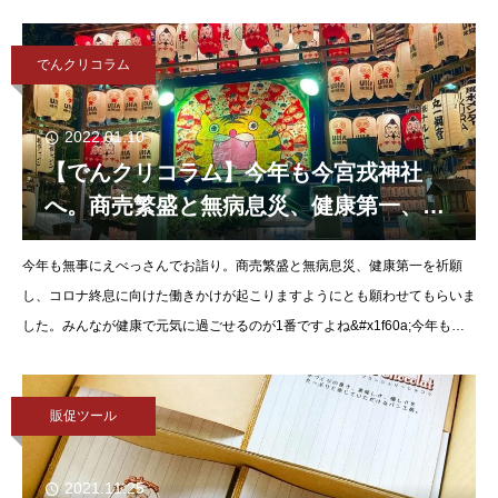
ア」でシェアして行こうと思います。まずは、みなさんご
でんクリコラム
2022.01.10
【でんクリコラム】今年も今宮戎神社
へ。商売繁盛と無病息災、健康第一、コ
ロナ終息に向けた働きかけが起こります
今年も無事にえべっさんでお詣り。商売繁盛と無病息災、健康第一を祈願
ように。
し、コロナ終息に向けた働きかけが起こりますようにとも願わせてもらいま
した。みんなが健康で元気に過ごせるのが1番ですよね&#x1f60a;今年もさ
らに元気に進んで参ります&
販促ツール
2021.11.25