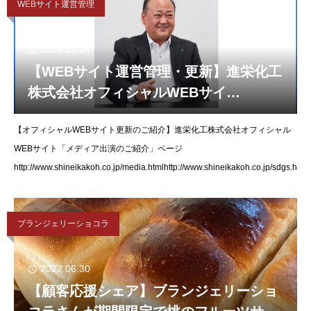
WEBサイト運営管理
2022.12.14
【WEBサイト運営管理・更新】進栄化工
株式会社オフィシャルWEBサイ
ト,Facebookを更新いたしました。
【オフィシャルWEBサイト更新のご紹介】進栄化工株式会社オフィシャル
WEBサイト「メディア出演のご紹介」ページ
http://www.shineikakoh.co.jp/media.htmlhttp://www.shineikakoh.co.jp/sdgs.html
ブランジェリーショコラ
2022.06.30
【顧客応援シェア】ブランジェリーショ