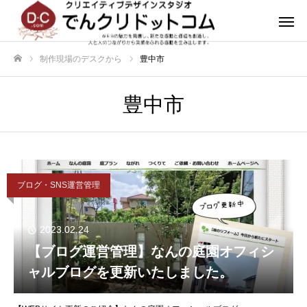
制作現場のデスクから
豊中市
ホーム
豊中市
ブログ・SNS運営管理
2023.02.24
【ブログ運営管理】なんの庭園オフィシ
ャルブログを更新いたしました。