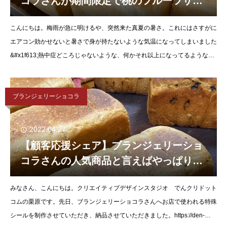
コラさんが期間限定で桃のフルーツサン
ドをスタート！
こんにちは。梅雨が急に明けるや、突然来た真夏の暑さ。これにはさすがに
エアコン効かせないと暑さで身が持たないような気温になってしまいました
&#x1f613;熱中症どころじゃないような、何かそれ以上になってるような気
もしてたりしますが、対策講じて乗り切りたいと思います。
ブランジェリーショコラ
2022.04.27
【顧客応援シェア】ブランジェリーショ
コラさんの人気商品と言えばやっぱり
「おうち食パン」。
みなさん、こんにちは。クリエイティブデザインスタジオ でんクリドット
コムの栗原です。先日、ブランジェリーショコラさんへお店で使われる特殊
シールを制作させていただき、納品させていただきました。https://den-