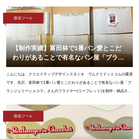
crea.com/production_res
販促ツール
2022.04.27
【制作実績】富田林で1番パン愛とこだ
わりがあることで有名なパン屋「ブラン
ジェリーショコラ」のフライヤー(リーフ
こんにちは、クリエイティブデザインスタジオ でんクリドットコムの栗原
レット)を制作・納品させていただきまし
です。先日、富田林で1番パン愛とこだわりがあることで有名なパン屋「ブ
た。
ランジェリーショコラ」さんのフライヤー(リーフレット)を制作・納品させ
ていただきました。お店のこだわりが詰まったブランジ
販促ツール
2022.04.11