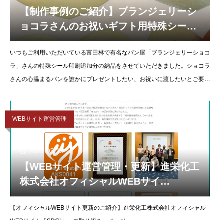
【制作事例のご紹介】ブランジェリーシ
ョコラさんのお祝いギフト用特殊シール
を印刷・納品させていただきました。
いつもご利用いただいている富田林で有名なパン屋「ブランジェリーショコ
ラ」さんの特殊シール印刷追加分の納品をさせていただきました。ショコラ
さんの心温まるパンを誰かにプレゼントしたい、お祝いに渡したいとご要望
がある中で考えたシール案。ハート型にもショコラさんならで
WEBサイト運営管理
2022.03.15
【WEBサイト運営管理・更新】進栄化工
株式会社オフィシャルWEBサイ
ト,Facebookを更新いたしました。
【オフィシャルWEBサイト更新のご紹介】進栄化工株式会社オフィシャル