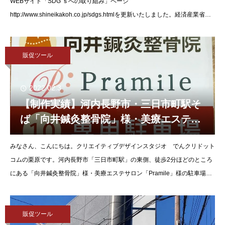
WEBサイト「SDG’ｓへの取り組み」ページ
http://www.shineikakoh.co.jp/sdgs.htmlを更新いたしました。経済産業省と
日本健康会議
販促ツール
2022.02.3
【制作実績】河内長野市・三日市町駅そ
ば「向井鍼灸整骨院」様・美療エステサ
ロン「Pramile」様の駐車場看板を制
みなさん、こんにちは。クリエイティブデザインスタジオ でんクリドット
作・納品させていただきました。
コムの栗原です。河内長野市「三日市町駅」の東側、徒歩2分ほどのところ
にある「向井鍼灸整骨院」様・美療エステサロン「Pramile」様の駐車場看
板を制作・納品させていただきましたので、ご紹介させていただ
販促ツール