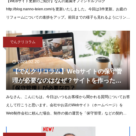
【WEBサイト更新のご紹介】なんの庭園オフィシャルブログ
http://blog.nanno-teien.com/を更新いたしました。今回は3件更新。お庭の
リフォームについての進捗をアップ。前回までの様子も見れるようにリンク
を設置。見る方に分
でんクリコラム
2023.02.20
【でんクリコラム】Webサイトの保守管
理が必要なのはなぜ？サイトを作っただ
けで終わらせていけない理由とは？
みなさん、こんにちは。今日はいつもお客様から聞かれる質問についてお答
えして行こうと思います。会社やお店のWebサイト（ホームページ）を
Web制作会社に頼んだ場合、制作の後の運営を「保守管理」などの契約を
結んで行っていることが多いかと思います。でも、具体的に