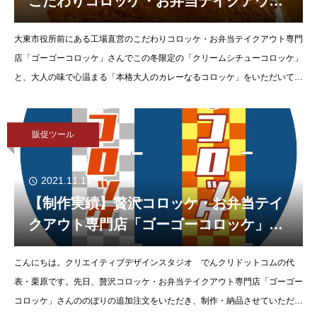
こだわりコロッケ・お弁当テイクアウト
専門店「ゴーゴーコロッケ」さんの期間
大東市役所前にある工場直営のこだわりコロッケ・お弁当テイクアウト専門
限定商品をテイクアウトしました。
店「ゴーゴーコロッケ」さんでこの冬限定の「クリームシチューコロッケ」
と、大人の味で心温まる「本格大人のカレーなるコロッケ」をいただいて帰
りました&#x1f64c;どちらもごはん
販促ツール
2021.11.17
【制作実績】贅沢コロッケ・お弁当テイ
クアウト専門店「ゴーゴーコロッケ」さ
んののぼりを制作・納品させていただき
こんにちは。クリエイティブデザインスタジオ でんクリドットコムの代
ました。
表・栗原です。先日、贅沢コロッケ・お弁当テイクアウト専門店「ゴーゴー
コロッケ」さんののぼりの追加注文をいただき、制作・納品させていただき