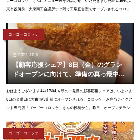
ゴーコロッケ」さんにメニュー表を納品させていただきました&#x1f64c;大
た！
東市役所前、大東商工会議所すぐ隣で工場直営型でオープンされるコロッケ
屋さん。ぜひ食べてみてください&#x1f917;
ゴーゴーコロッケ
2021.10.5
【顧客応援シェア】8日（金）のグラン
ドオープンに向けて、準備の真っ最中の
コロッケ・お弁当テイクアウト専門店
おはようございます&#x1f604;今朝の一発目の顧客応援シェアは、いよいよ
「ゴーゴーコロッケ」さんへ
8日の金曜日に大東市役所前にオープンされる、コロッケ・お弁当テイクア
ウト専門店「ゴーゴーコロッケ」さんの投稿から。昨日、オープンチラシの
追加発注をいただいた分を納品させていただきにお店に行
ゴーゴーコロッケ