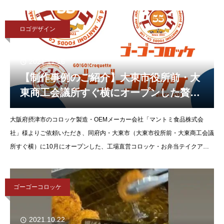
ました。創業以来で培ったおいし
ロゴデザイン
2021.11.16
【制作事例のご紹介】大東市役所前・大
東商工会議所すぐ横にオープンした贅沢
コロッケ・お弁当テイクアウト専門店
大阪府摂津市のコロッケ製造・OEMメーカー会社「マントミ食品株式会
「ゴーゴーコロッケ」さんのロゴデザイ
社」様よりご依頼いただき、同府内・大東市（大東市役所前・大東商工会議
ンを制作させていただきました。
所すぐ横）に10月にオープンした、工場直営コロッケ・お弁当テイクアウ
ト専門店「ゴーゴーコロッケ」のロゴデザインを制作させていただきまし
た。
ゴーゴーコロッケ
2021.10.22