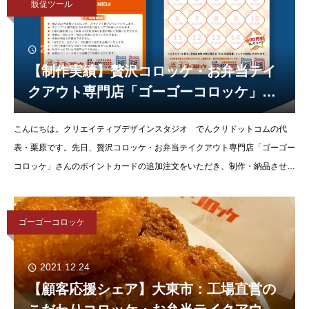
販促ツール
2022.03.24
【制作実績】贅沢コロッケ・お弁当テイ
クアウト専門店「ゴーゴーコロッケ」さ
んのポイントカードを制作・納品させて
こんにちは。クリエイティブデザインスタジオ でんクリドットコムの代
いただきました。
表・栗原です。先日、贅沢コロッケ・お弁当テイクアウト専門店「ゴーゴー
コロッケ」さんのポイントカードの追加注文をいただき、制作・納品させて
いただきました。創業以来で培ったおいしさを最大限に
ゴーゴーコロッケ
2021.12.24
【顧客応援シェア】大東市：工場直営の