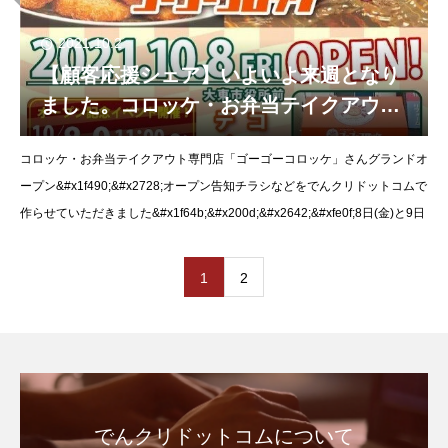
2021.10.2
【顧客応援シェア】いよいよ来週となり
ました。コロッケ・お弁当テイクアウト
専門店「ゴーゴーコロッケ」さんグラン
コロッケ・お弁当テイクアウト専門店「ゴーゴーコロッケ」さんグランドオ
ドオープン！
ープン&#x1f490;&#x2728;オープン告知チラシなどをでんクリドットコムで
作らせていただきました&#x1f64b;&#x200d;&#x2642;&#xfe0f;8日(金)と9日
1
2
でんクリドットコムについて