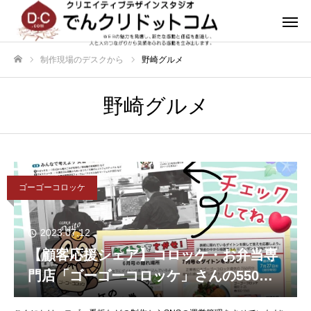
制作現場のデスクから
野崎グルメ
ホーム
野崎グルメ
ゴーゴーコロッケ
2023.07.12
【顧客応援シェア】コロッケ・お弁当専
門店「ゴーゴーコロッケ」さんの550円
分の商品引換券があたる♪