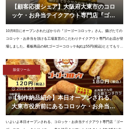
【顧客応援シェア】大阪府大東市のコロ
ッケ・お弁当テイクアウト専門店『ゴー
ゴーコロッケ』さんのSNS登場！
10月8日にオープンされたばかりの『ゴーゴーコロッケ』さん。揚げたての
コロッケ・お弁当を頂ける工場直営のこだわりテイクアウト専門のお店が登
場しました。看板商品の&lt;ゴーゴーコロッケ&gt;は55円(税込)ととてもリー
ズナブルなんですが、その味は上品な味わいに仕上が
販促ツール
2021.10.8
【制作納品紹介】本日オープンされる、
大東市役所前にあるコロッケ・お弁当テ
イクアウト専門店「ゴーゴーコロッケ」
いよいよ本日オープンされる、コロッケ・お弁当テイクアウト専門店「ゴー
さんのメニューを納品させて頂きまし