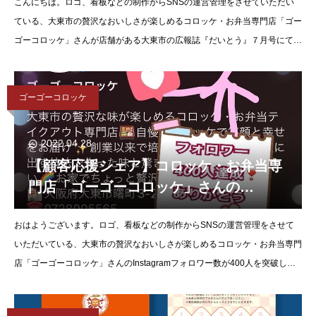
こんにちは。ロゴ、看板などの制作からSNSの運営管理をさせていただい
ている、大東市の贅沢なおいしさが楽しめるコロッケ・お弁当専門店「ゴー
ゴーコロッケ」さんが店舗がある大東市の広報誌『だいとう』７月号にてプ
レゼント企画に参加されていますので情報をシェアさ
ゴーゴーコロッケ
2022.04.28
【顧客応援シェア】コロッケ・お弁当専
門店「ゴーゴーコロッケ」さんの
Instagramフォロワー数が400人を突破
おはようございます。ロゴ、看板などの制作からSNSの運営管理をさせて
しました
いただいている、大東市の贅沢なおいしさが楽しめるコロッケ・お弁当専門
店「ゴーゴーコロッケ」さんのInstagramフォロワー数が400人を突破しま
した&#x2757;&#xfe0f;おめでとうございま