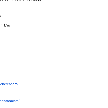
。
0
始・お盆
dencreacom/
/dencreacom/