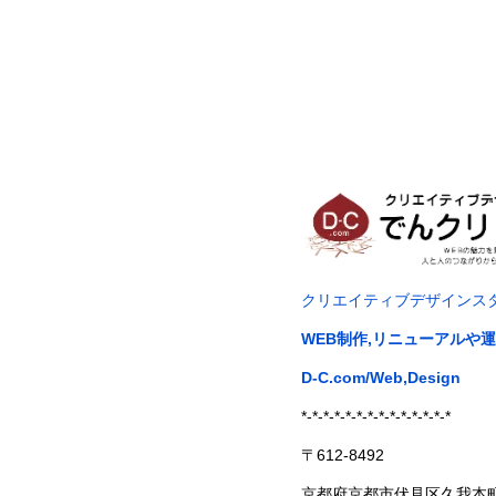
クリエイティブデザインス
WEB制作,リニューアルや
D-C.com/Web,Design
*-*-*-*-*-*-*-*-*-*-*-*-*-*
〒612-8492
京都府京都市伏見区久我本町8