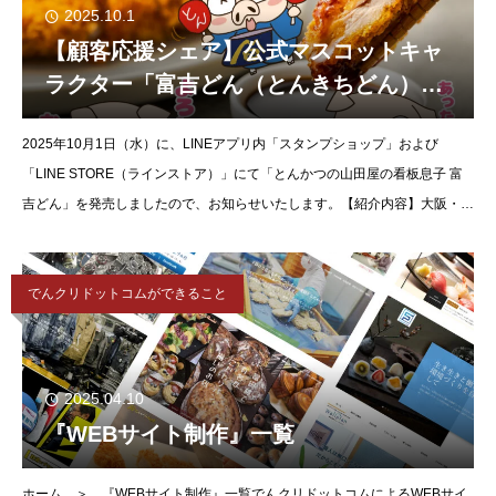
2025.10.1
【顧客応援シェア】公式マスコットキャ
ラクター「富吉どん（とんきちどん）」
のLINEスタンプが登場！「とんかつの山
2025年10月1日（水）に、LINEアプリ内「スタンプショップ」および
田屋の看板息子 富吉どん」発売のお知ら
「LINE STORE（ラインストア）」にて「とんかつの山田屋の看板息子 富
せ。
吉どん」を発売しましたので、お知らせいたします。【紹介内容】大阪・富
田林にある、テイクアウト専門『とんかつの山田
でんクリドットコムができること
2025.04.10
『WEBサイト制作』一覧
ホーム ＞ 『WEBサイト制作』一覧でんクリドットコムによるWEBサイ