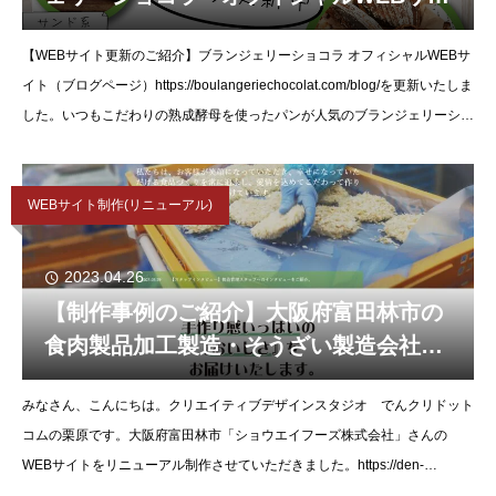
ト（ブログ）を更新いたしました。
【WEBサイト更新のご紹介】ブランジェリーショコラ オフィシャルWEBサ
イト（ブログページ）https://boulangeriechocolat.com/blog/を更新いたしま
した。いつもこだわりの熟成酵母を使ったパンが人気のブランジェリーショ
コラ
WEBサイト制作(リニューアル)
2023.04.26
【制作事例のご紹介】大阪府富田林市の
食肉製品加工製造・そうざい製造会社
「ショウエイフーズ株式会社」様のWEB
みなさん、こんにちは。クリエイティブデザインスタジオ でんクリドット
サイトをリニューアル制作させていただ
コムの栗原です。大阪府富田林市「ショウエイフーズ株式会社」さんの
きました。
WEBサイトをリニューアル制作させていただきました。https://den-
crea.com/work/shoeifoods