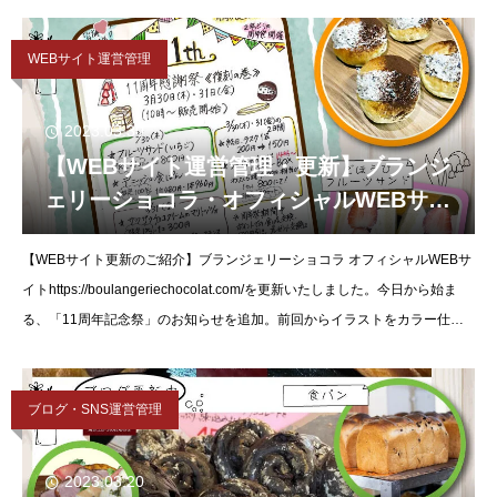
WEBサイト運営管理
2023.03.30
【WEBサイト運営管理・更新】ブランジ
ェリーショコラ・オフィシャルWEBサイ
トを更新いたしました。
【WEBサイト更新のご紹介】ブランジェリーショコラ オフィシャルWEBサ
イトhttps://boulangeriechocolat.com/を更新いたしました。今日から始ま
る、「11周年記念祭」のお知らせを追加。前回からイラストをカラー仕立
てにして
ブログ・SNS運営管理
2023.03.20