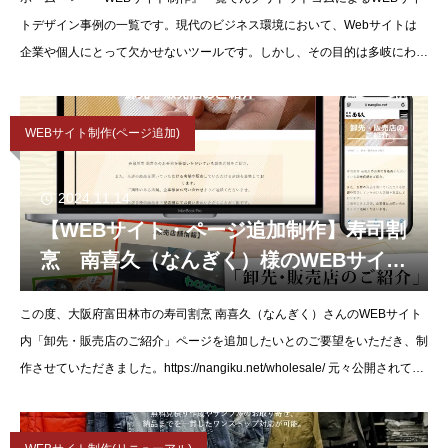
トデザイン事例の一覧です。現代のビジネス環境において、Webサイトは
企業や個人にとって欠かせないツールです。しかし、その目的は多岐にわた
り、明確にすることが成功への鍵となります。会社
WEBサイト制作(ページ追加)
2024.11.14
【WEBサイト・ページ追加制作】寿司割
烹 南喜久（なんぎく）様のWEBサイ
ト・ページ追加分を制作させていただき
この度、大阪府富田林市の寿司割烹 南喜久（なんぎく）さんのWEBサイト
ました。
内「卸先・販売店のご紹介」ページを追加したいとのご要望をいただき、制
作させていただきました。https://nangiku.net/wholesale/ 元々公開されてい
たWEBサイトの