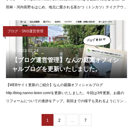
田林・河内長野をはじめ、地元に愛される富かつ（トンカツ）テイクアウト
専門店「富
ブログ・SNS運営管理
2023.02.24
【ブログ運営管理】なんの庭園オフィシ
ャルブログを更新いたしました。
【WEBサイト更新のご紹介】なんの庭園オフィシャルブログ
http://blog.nanno-teien.com/を更新いたしました。今回は3件更新。お庭の
リフォームについての進捗をアップ。前回までの様子も見れるようにリンク
を設置。見る方に分
1
2
…
7