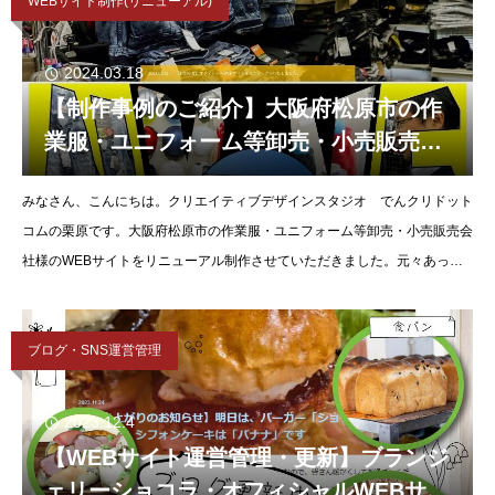
WEBサイト制作(リニューアル)
2024.03.18
【制作事例のご紹介】大阪府松原市の作
業服・ユニフォーム等卸売・小売販売会
社様のWEBサイトをリニューアル制作さ
みなさん、こんにちは。クリエイティブデザインスタジオ でんクリドット
せていただきました。
コムの栗原です。大阪府松原市の作業服・ユニフォーム等卸売・小売販売会
社様のWEBサイトをリニューアル制作させていただきました。元々あった
サイトがもうひとつアクセスや問い合わせが少ないの
ブログ・SNS運営管理
2023.12.4
【WEBサイト運営管理・更新】ブランジ
ェリーショコラ・オフィシャルWEBサイ