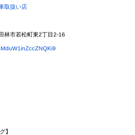
車取扱い店
林市若松町東2丁目2-16
s/sMduW1inZccZNQKi9
ング】