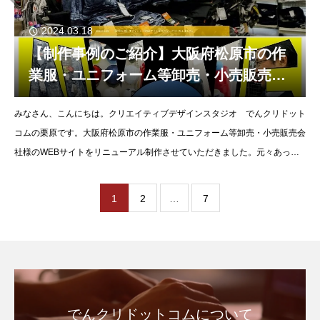
2024.03.18
【制作事例のご紹介】大阪府松原市の作
業服・ユニフォーム等卸売・小売販売会
社様のWEBサイトをリニューアル制作さ
みなさん、こんにちは。クリエイティブデザインスタジオ でんクリドット
せていただきました。
コムの栗原です。大阪府松原市の作業服・ユニフォーム等卸売・小売販売会
社様のWEBサイトをリニューアル制作させていただきました。元々あった
サイトがもうひとつアクセスや問い合わせが少ないの
1
2
…
7
でんクリドットコムについて