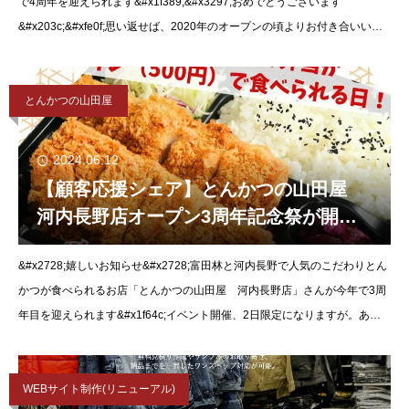
で4周年を迎えられます&#x1f389;&#x3297;おめでとうございます
&#x203c;&#xfe0f;思い返せば、2020年のオープンの頃よりお付き合いいた
だいてる次第です。
とんかつの山田屋
2024.06.12
【顧客応援シェア】とんかつの山田屋
河内長野店オープン3周年記念祭が開催
中！
&#x2728;嬉しいお知らせ&#x2728;富田林と河内長野で人気のこだわりとん
かつが食べられるお店「とんかつの山田屋 河内長野店」さんが今年で3周
年目を迎えられます&#x1f64c;イベント開催、2日限定になりますが。あの
人気の富かつが特別価格で食べら
WEBサイト制作(リニューアル)