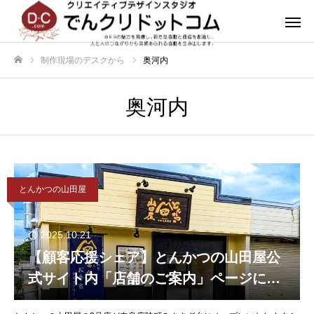
制作現場のデスクから
奥河内
ホーム
奥河内
とんかつの山田屋
2025.10.21
【顧客応援シェア】とんかつの山田屋公
式サイト内「店舗のご案内」ページに奈
良広陵店の情報を掲載いたしました。