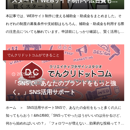
スタート！WEBサイト制作や広告費も対
象って知ってましたか？
本記事では、WEBサイト制作に使える補助金・助成金をまとめました。そ
れぞれの制度の募集条件や支給額はもちろん、補助金・助成金を利用する際
の注意点についても触れています。申請前にしっかり確認し、賢く活用して
いきましょう。１. 創業支援補助金と
でんクリドットコムができること
2025.04.10
「SNSで、あなたのブランドをもっと強
く。」SNS活用サポート
ホーム ＞ SNS活用サポートSNSで、あなたの会社をもっと多くの人に
知ってもらおう！&#x1f680;「SNSってやったほうがいいのは分かるけど、
何から始めればいいの？」「フォロワーが増えない…効果的な投稿って？」