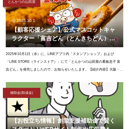
とんかつの山田屋
2025.10.1
【顧客応援シェア】公式マスコットキャ
ラクター「富吉どん（とんきちどん）」
のLINEスタンプが登場！「とんかつの山
2025年10月1日（水）に、LINEアプリ内「スタンプショップ」および
田屋の看板息子 富吉どん」発売のお知ら
「LINE STORE（ラインストア）」にて「とんかつの山田屋の看板息子 富
せ。
吉どん」を発売しましたので、お知らせいたします。【紹介内容】大阪・富
田林にある、テイクアウト専門『とんかつの山田
補助金(助成金)
2025.04.10
【お役立ち情報】創業支援補助金で賢く