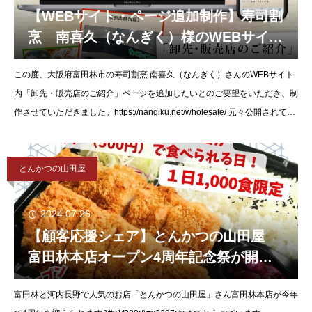
【WEBサイト・ページ追加制作】寿司割
烹 南喜久（なんぎく）様のWEBサイ
ト・ページ追加分を制作させていただき
この度、大阪府富田林市の寿司割烹 南喜久（なんぎく）さんのWEBサイト
ました。
内「卸先・販売店のご紹介」ページを追加したいとのご要望をいただき、制
作させていただきました。https://nangiku.net/wholesale/ 元々公開されてい
たWEBサイトの
とんかつの山田屋
2024.07.26
【顧客応援シェア】とんかつの山田屋
富田林本店オープン4周年記念祭が開
催！！
富田林と河内長野で人気のお店「とんかつの山田屋」さん富田林本店が今年