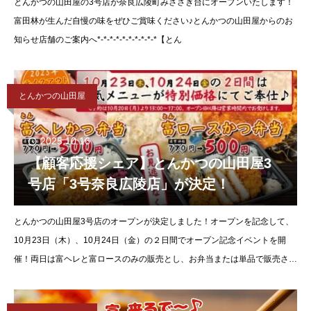
とんかつの山田屋の3号店が奈良広陵町みささぎ台にオープンいたします！
富田林が生んだ自慢の味をぜひご賞味ください♪とんかつの山田屋からのお
知らせ店舗のご案内へ*-*-*-*-*-*-*-*-*-*【とん
とんかつの山田屋
2025.10.16
【顧客応援シェア】とんかつの山田屋3
号店「3号奈良広陵店」が決定！
とんかつの山田屋3号店のオープンが決定しました！オープンを記念して、
10月23日（木）、10月24日（金）の２日間でオープン記念イベントを開
催！両日は富ヘレと富ロースのみの販売とし、お弁当または単品で販売され
るそうです。赤字覚悟でのご提供とのこと！