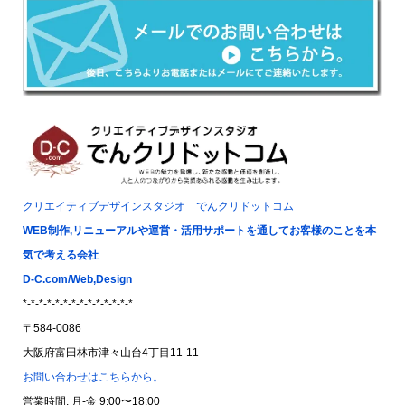
クリエイティブデザインスタジオ でんクリドットコム
WEB制作,リニューアルや運営・活用サポートを通してお客様のことを本
気で考える会社
D-C.com/Web,Design
*-*-*-*-*-*-*-*-*-*-*-*-*-*
〒584-0086
大阪府富田林市津々山台4丁目11-11
お問い合わせはこちらから。
営業時間. 月-金 9:00〜18:00