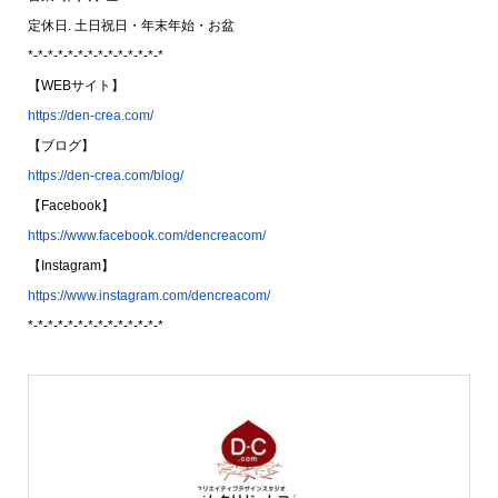
定休日. 土日祝日・年末年始・お盆
*-*-*-*-*-*-*-*-*-*-*-*-*-*
【WEBサイト】
https://den-crea.com/
【ブログ】
https://den-crea.com/blog/
【Facebook】
https://www.facebook.com/dencreacom/
【Instagram】
https://www.instagram.com/dencreacom/
*-*-*-*-*-*-*-*-*-*-*-*-*-*