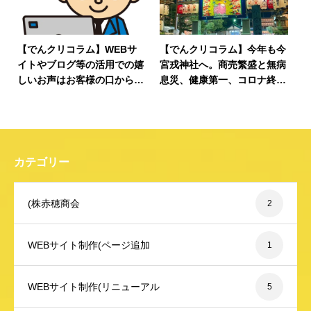
【でんクリコラム】WEBサ
【でんクリコラム】今年も今
イトやブログ等の活用での嬉
宮戎神社へ。商売繁盛と無病
しいお声はお客様の口から伝
息災、健康第一、コロナ終息
わって来た！注文数増加中の
に向けた働きかけが起こりま
声をいただきました！
すように。
カテゴリー
(株赤穂商会
2
WEBサイト制作(ページ追加
1
WEBサイト制作(リニューアル
5