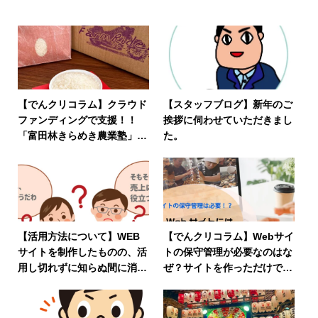
【でんクリコラム】クラウド
【スタッフブログ】新年のご
ファンディングで支援！！
挨拶に伺わせていただきまし
「富田林きらめき農業塾」応
た。
援の返礼品が届きましたー♪
【活用方法について】WEB
【でんクリコラム】Webサイ
サイトを制作したものの、活
トの保守管理が必要なのはな
用し切れずに知らぬ間に消え
ぜ？サイトを作っただけで終
てる事ってあるんです。
わらせていけない理由とは？