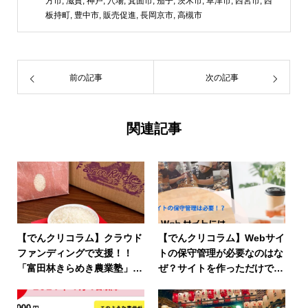
方市
,
滋賀
,
神戸
,
穴場
,
箕面市
,
茄子
,
茨木市
,
草津市
,
西宮市
,
西
板持町
,
豊中市
,
販売促進
,
長岡京市
,
高槻市
前の記事
次の記事
関連記事
【でんクリコラム】クラウド
【でんクリコラム】Webサイ
ファンディングで支援！！
トの保守管理が必要なのはな
「富田林きらめき農業塾」応
ぜ？サイトを作っただけで終
援の返礼品が届きましたー♪
わらせていけない理由とは？