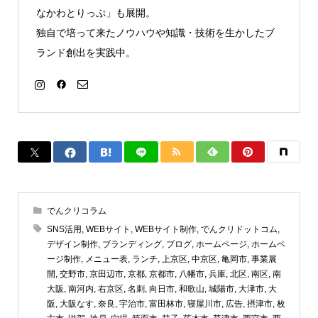
なかわとりっぷ」も展開。
独自で培って来たノウハウや知識・技術を生かしたブ
ランド創出を実践中。
でんクリコラム
SNS活用
,
WEBサイト
,
WEBサイト制作
,
でんクリドットコム
,
デザイン制作
,
ブランディング
,
ブログ
,
ホームページ
,
ホームペ
ージ制作
,
メニュー表
,
ランチ
,
上京区
,
中京区
,
亀岡市
,
事業展
開
,
交野市
,
京田辺市
,
京都
,
京都市
,
八幡市
,
兵庫
,
北区
,
南区
,
南
大阪
,
南河内
,
右京区
,
名刺
,
向日市
,
和歌山
,
城陽市
,
大津市
,
大
阪
,
大阪なす
,
奈良
,
宇治市
,
富田林市
,
寝屋川市
,
広告
,
摂津市
,
枚