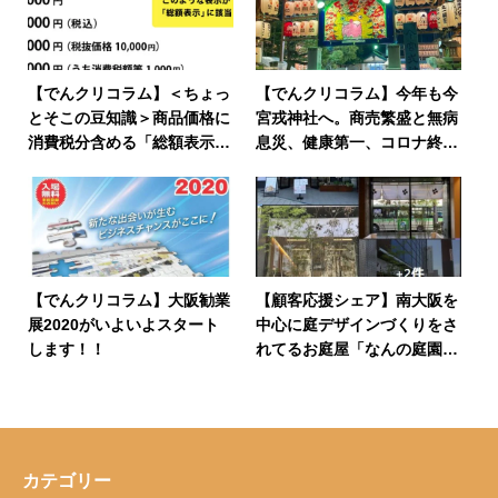
【でんクリコラム】＜ちょっ
【でんクリコラム】今年も今
とそこの豆知識＞商品価格に
宮戎神社へ。商売繁盛と無病
消費税分含める「総額表示」
息災、健康第一、コロナ終息
が2021年4月から義務化され
に向けた働きかけが起こりま
る！？その真相とは？
すように。
【でんクリコラム】大阪勧業
【顧客応援シェア】南大阪を
展2020がいよいよスタート
中心に庭デザインづくりをさ
します！！
れてるお庭屋「なんの庭園」
さん。
カテゴリー