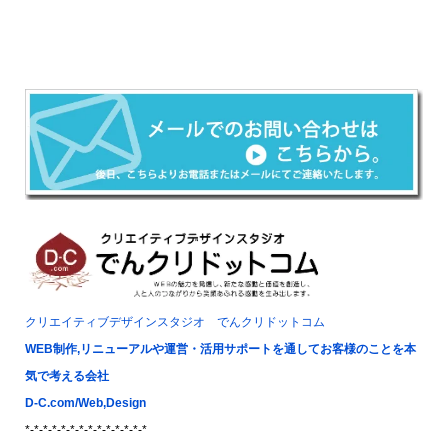
クリエイティブデザインスタジオ でんクリドットコム
WEB制作,リニューアルや運営・活用サポートを通してお客様のことを本
気で考える会社
D-C.com/Web,Design
*-*-*-*-*-*-*-*-*-*-*-*-*-*